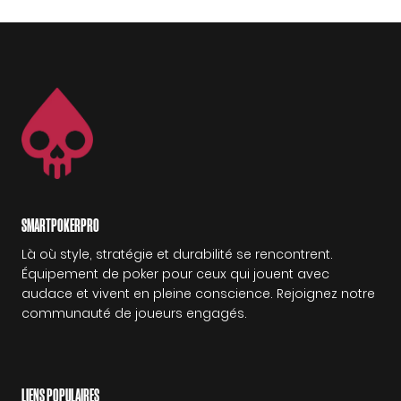
les émissions de CO2, faisant de chaque
polo un choix responsable pour les joueurs
soucieux de l’environnement.
AFFICHEZ VOTRE UNICITÉ SUR ET HORS DE LA TABLE
QUALITÉ ET STYLE EN UN
Nos polos ne nécessitent pas de
personnalisation pour se démarquer.
Chaque design intègre l’essence du poker,
SMARTPOKERPRO
avec des détails fins et des finitions soignées
Là où style, stratégie et durabilité se rencontrent.
qui font ressortir le professionnalisme et
Équipement de poker pour ceux qui jouent avec
audace et vivent en pleine conscience. Rejoignez notre
l’élégance, parfaits pour n’importe quelle
communauté de joueurs engagés.
partie ou événement social.
POURQUOI NOS POLOS POUR HOMMES SE DISTINGUENT-
LIENS POPULAIRES