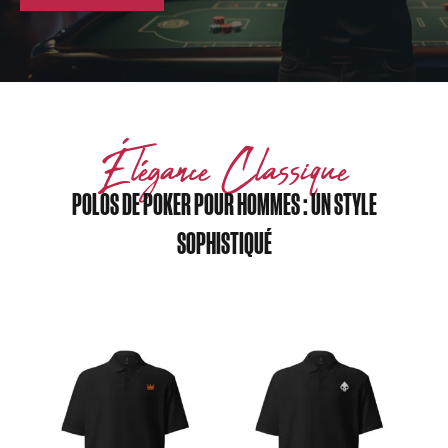
Élégance Classique
POLOS DE POKER POUR HOMMES : UN STYLE
SOPHISTIQUÉ