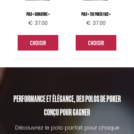
peuvent
peuvent
être
être
POLO « SIGNATURE »
POLO « THE POKER FACE »
choisies
choisies
€
37.00
€
37.00
sur
sur
la
la
page
page
CHOISIR
CHOISIR
du
du
Ce
Ce
produit
produit
produit
produit
a
a
plusieurs
plusieurs
variations.
variations.
PERFORMANCE ET ÉLÉGANCE, DES POLOS DE POKER
Les
Les
options
options
CONÇU POUR GAGNER
peuvent
peuvent
être
être
Découvrez le polo parfait pour chaque
choisies
choisies