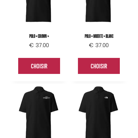
POLO « CROWN »
POLO « MUERTE » BLANC
€
37.00
€
37.00
CHOISIR
CHOISIR
Ce
Ce
produit
produit
a
a
plusieurs
plusieurs
variations.
variations.
Les
Les
options
options