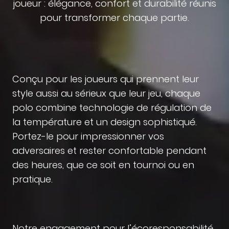
joueur : élégance, confort et durabilité réunis
sur
sur
pour transformer chaque partie.
la
la
page
page
du
du
produit
produit
Conçu pour les joueurs qui prennent leur
style aussi au sérieux que leur jeu, chaque
polo combine technologie de régulation de
la température et un design sophistiqué.
Portez-le pour impressionner vos
adversaires et rester confortable pendant
des heures, que ce soit en tournoi ou en
pratique.
Notre engagement pour l’écoresponsabilité