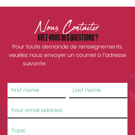
Nous Contacter
AVEZ-VOUS DES QUESTIONS ?
Pour toute demande de renseignements,
veuillez nous envoyer un courriel à l’adresse
suivante :
info@smartpokerpro.fr