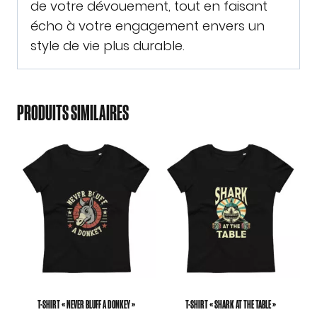
de votre dévouement, tout en faisant
écho à votre engagement envers un
style de vie plus durable.
PRODUITS SIMILAIRES
T-SHIRT « NEVER BLUFF A DONKEY »
T-SHIRT « SHARK AT THE TABLE »