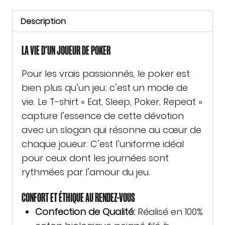
Description
LA VIE D’UN JOUEUR DE POKER
Pour les vrais passionnés, le poker est
bien plus qu’un jeu; c’est un mode de
vie. Le T-shirt « Eat, Sleep, Poker, Repeat »
capture l’essence de cette dévotion
avec un slogan qui résonne au cœur de
chaque joueur. C’est l’uniforme idéal
pour ceux dont les journées sont
rythmées par l’amour du jeu.
CONFORT ET ÉTHIQUE AU RENDEZ-VOUS
Confection de Qualité:
Réalisé en 100%