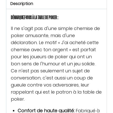
your
Description
money"
DÉMARQUEZ-VOUS À LA TABLE DE POKER :
Il ne s’agit pas d’une simple chemise de
poker amusante, mais d’une
déclaration. Le motif « J’ai acheté cette
chemise avec ton argent » est parfait
pour les joueurs de poker qui ont un
bon sens de l’humour et un jeu solide.
Ce n’est pas seulement un sujet de
conversation, c’est aussi un coup de
gueule contre vos adversaires, leur
rappelant qui est le patron à la table de
poker.
Confort de haute qualité:
Fabriqué à