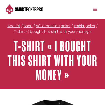
Aller
au
contenu
Accueil
/
Shop
/
Vêtement de poker
/
T-shirt poker
/
T-shirt « I bought this shirt with your money »
T-SHIRT « I BOUGHT
THIS SHIRT WITH YOUR
MONEY »