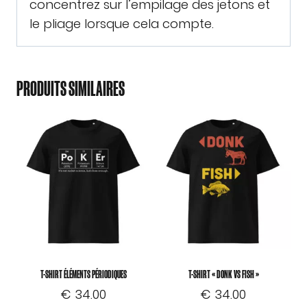
concentrez sur l’empilage des jetons et
le pliage lorsque cela compte.
PRODUITS SIMILAIRES
T-SHIRT ÉLÉMENTS PÉRIODIQUES
T-SHIRT « DONK VS FISH »
€
34.00
€
34.00