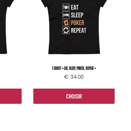
T-SHIRT « EAT, SLEEP, POKER, REPEAT »
€
34.00
CHOISIR
Ce
produit
a