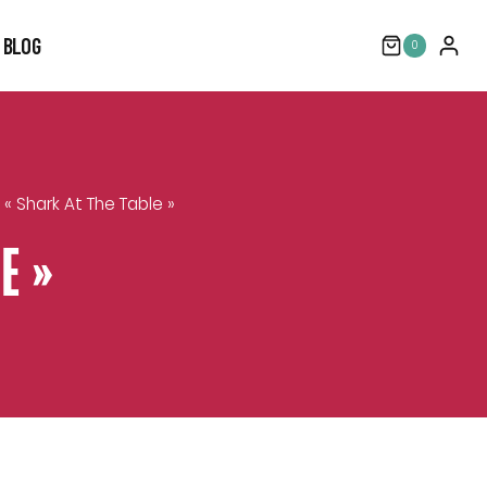
BLOG
0
t « Shark At The Table »
E »