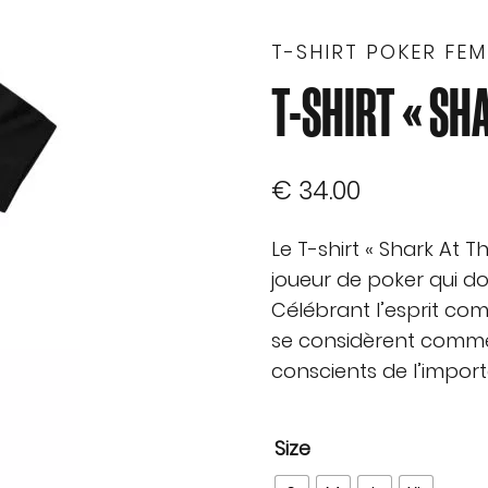
T-SHIRT POKER FE
T-SHIRT « SH
€
34.00
Le T-shirt « Shark At T
joueur de poker qui do
Célébrant l’esprit comp
se considèrent comme 
conscients de l’import
Size