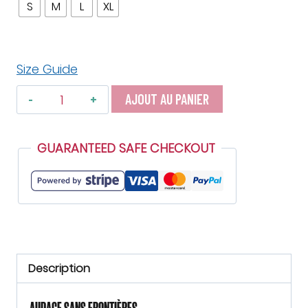
S
M
L
XL
Size Guide
quantité
AJOUT AU PANIER
de
T-
GUARANTEED SAFE CHECKOUT
shirt
"No
Limit"
Description
AUDACE SANS FRONTIÈRES