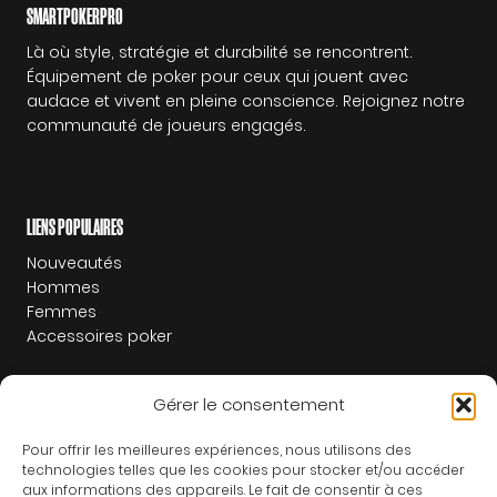
sur
sur
SMARTPOKERPRO
la
la
Là où style, stratégie et durabilité se rencontrent.
page
page
Équipement de poker pour ceux qui jouent avec
audace et vivent en pleine conscience. Rejoignez notre
du
du
communauté de joueurs engagés.
produit
produit
LIENS POPULAIRES
Nouveautés
Hommes
Femmes
Accessoires poker
Gérer le consentement
LIENS SUPPLÉMENTAIRES
Blog
Pour offrir les meilleures expériences, nous utilisons des
technologies telles que les cookies pour stocker et/ou accéder
À notre propos
aux informations des appareils. Le fait de consentir à ces
Contact